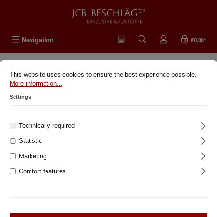
in content
Navigation
€0.00*
This website uses cookies to ensure the best experience possible.
Original antike Beschläge
More information...
Settings
Historische Türbeschläge
Historische Fensterbeschläge
Technically required
Klassisch-modernes Design Beschläge
Statistic
Marketing
Rund ums Haus
Comfort features
%Sonderposten% Ersatzteile und
Zubehör