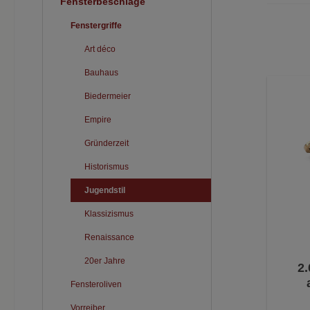
Fensterbeschläge
Fenstergriffe
Art déco
Bauhaus
Biedermeier
Empire
Gründerzeit
Historismus
Jugendstil
Klassizismus
Renaissance
20er Jahre
2.
Fensteroliven
Vorreiber