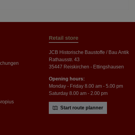
t. Ob aus
 kann.
beachten Sie, dass die Farbe der
 Messing
Produkte auf den Bildern von dem
fe sind in
Original etwas abweichen kann.
ungen
s und
lichten,
ie
Retail store
en und
ern einen
 und
JCB Historische Baustoffe / Bau Antik
ischen
Rathausstr. 43
 original
ochungen
35447 Reiskirchen - Ettingshausen
sich ideal
ierung von
bewusste
Opening hours:
nräumen.
Monday - Friday 8.00 am - 5.00 pm
hören zum
Saturday 8.00 am - 2.00 pm
hen jedes
selbaren
Gropius
 Substanz,
Start route planner
 und
 unseren
fen holen
in Ihr