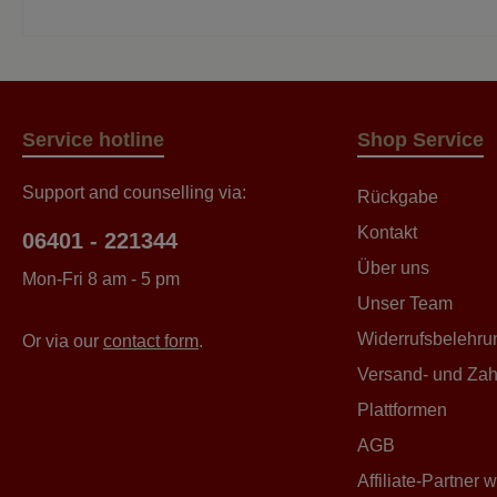
nur no
beac
massi
Prod
– unse
Ori
ve
e
Grün
Service hotline
Shop Service
un
Oberfl
b
Support and counselling via:
Rückgabe
unt
Charme
Kontakt
06401 - 221344
antike
Über uns
für di
Mon-Fri 8 am - 5 pm
Altb
Unser Team
Akzen
Kleine
Widerrufsbelehru
Or via our
contact form
.
origin
Stüc
Versand- und Zah
Unikat.
Plattformen
authe
AGB
origi
Sie
Affiliate-Partner 
Zuhaus