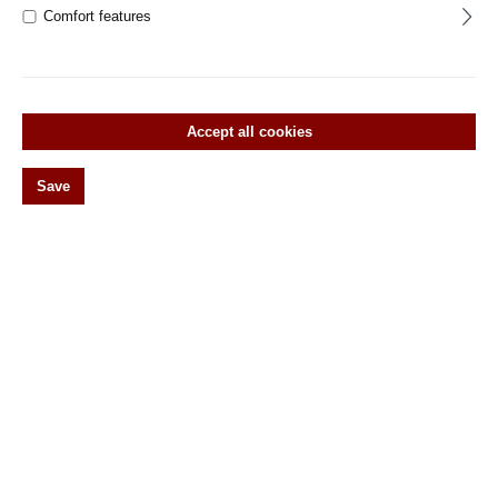
Biedermeier
Comfort features
Empire
Gründerzeit
Historismus
Accept all cookies
Jugendstil
Save
Klassizismus
Renaissance
20er Jahre
Fensteroliven
Vorreiber
Wirbel
Original antike Türebeschläge
Historische Türbeschläge