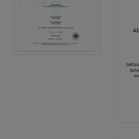
41
StilGr
äche
m
m
mm
Roset
Farbe
von 