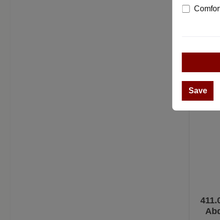
Roset
Comfort
Farbe
von 
Save
411.
Abd