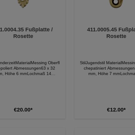
1.0004.35 Fußplatte /
411.0005.45 Fußpla
Rosette
Rosette
ünderzeitMaterialMessing Oberfl
StilJugendstil MaterialMessi
poliert Abmessungen63 x 32
chepatiniert Abmessungen
m, Höhe 6 mmLochmaß 14
mm, Höhe 7 mmLochma
m Lochabstand Rosette 43
mm Lochabstand Roset
Lieferumfang1 Fußplatte /
mmLieferumfang1 Fußpla
te Bitte beachten Sie, dass die
Rosette Bitte beachten Sie,
 der Produkte auf den Bildern
Farbe der Produkte auf den
dem Original etwas abweichen
von dem Original etwas a
kann.
kann.
Add to shopping cart
Add to shopping c
€20.00*
€12.00*