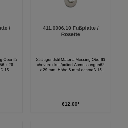
tte /
411.0006.10 Fußplatte /
Rosette
ng Oberflä
StilJugendstil MaterialMessing Oberflä
56 x 26
chevernickelt/poliert Abmessungen62
ß 15
x 29 mm, Höhe 8 mmLochmaß 15
te 43
mm Lochabstand Rosette 43
tte /
mmLieferumfang1 Fußplatte /
 dass die
Rosette Bitte beachten Sie, dass die
 Bildern
Farbe der Produkte auf den Bildern
bweichen
von dem Original etwas abweichen
kann.
art
Add to shopping cart
€12.00*