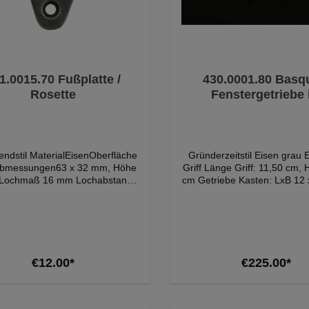
0015.70 Fußplatte /
430.0001.80 Basqu
Rosette
Fenstergetriebe
Gründerzeit Sti
gendstil MaterialEisenOberfläche
Gründerzeitstil Eisen grau
Abmessungen63 x 32 mm, Höhe
Griff Länge Griff: 11,50 cm,
Lochmaß 16 mm Lochabstand
cm Getriebe Kasten: LxB 12 
sette 43 mmLieferumfang1
Höhe ohne Griff 1,80 cm, inkl.
te / Rosette Bitte beachten Sie,
cm Stangen Länge: 2x 15
die Farbe der Produkte auf den
(kürzbar) Bitte beachten Sie, dass die
dern von dem Original etwas
Farbe der Produkte auf den
abweichen kann.
von dem Original abweich
Add to shopping cart
Add to shopping c
€12.00*
€225.00*