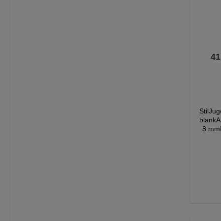
411.
StilJu
blank
8 mm
Ro
Fußplat
dass 
Bil