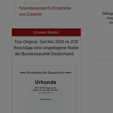
%Sonderposten% Ersatzteile
StilJu
und Zubehör
che
m
m
mm
Unsere Marke.
Roset
Farbe
Das Original. Seit Mai 2020 ist JCB
von 
Beschläge eine eingetragene Marke
der Bundesrepublik Deutschland.