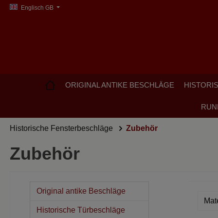
Englisch GB
search
Skip to main navigation
ORIGINAL ANTIKE BESCHLÄGE
HISTORI
RUN
Historische Fensterbeschläge
Zubehör
Zubehör
Original antike Beschläge
Mat
Historische Türbeschläge