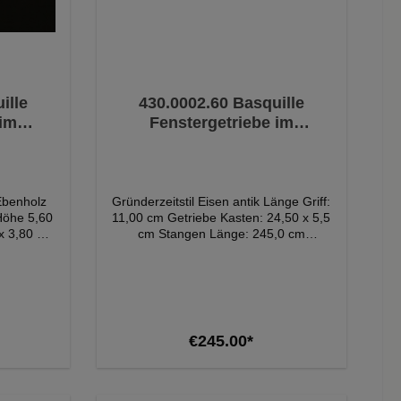
ille
430.0002.60 Basquille
 im
Fenstergetriebe im
l
Gründerzeit Stil
 Ebenholz
Gründerzeitstil Eisen antik Länge Griff:
 Höhe 5,60
11,00 cm Getriebe Kasten: 24,50 x 5,5
x 3,80 cm
cm Stangen Länge: 245,0 cm
 Griff 7,4
(kürzbar) Bitte beachten Sie, dass die
0,0 cm
Farbe der Produkte auf den Bildern
von dem Original abweichen kann.
 Bildern
en kann.
art
Add to shopping cart
€245.00*