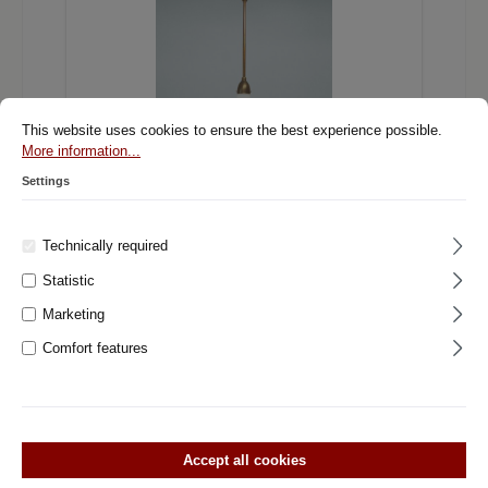
This website uses cookies to ensure the best experience possible.
More information...
Settings
850.0001.45 Historische Pendelleuchte für
Technically required
Innenbereich
Statistic
Marketing
Pendelleuchte Jugendstil Messing patiniert Glasschirm weiß
Comfort features
satiniert Höhe min. 93 cm max. 104 cm Dm 24 cm 1 x E27
max. 100 Watt Bitte bei Bestellung berücksichtigen: Dieser
Artikel ist kein Lagerartikel und wird erst bei Bestellung beim
Hersteller geordert. Aus diesem Grund unterliegt er keinem
Umtausch- und/oder Rücknahmerecht. Bitte beachten Sie,
dass die Farbe der Produkte auf den Bildern von dem Original
abweichen kann.
Accept all cookies