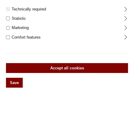
Klassisch-modernes Design Beschläge
Technically required
Statistic
Rund ums Haus
Marketing
%Sonderposten% Ersatzteile und
Comfort features
Zubehör
Accept all cookies
Filter products
Save