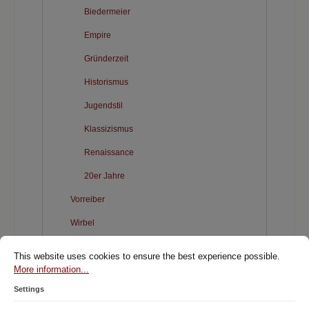
Biedermeier
Empire
Gründerzeit
Historismus
Jugendstil
Klassizismus
Renaissance
20er Jahre
Vorreiber
Wirbel
Original antike Türebeschläge
This website uses cookies to ensure the best experience possible.
More information...
Historische Türbeschläge
Settings
Historische Fensterbeschläge