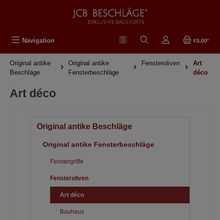
in content
Navigation
€0.00*
Original antike
Original antike
Fensteroliven
Art
Beschläge
Fensterbeschläge
déco
Art déco
Original antike Beschläge
Original antike Fensterbeschläge
Fenstergriffe
Fensteroliven
Art déco
Bauhaus