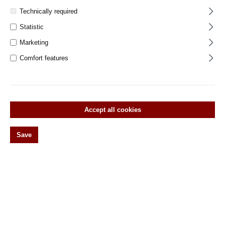
Technically required
Statistic
Marketing
Comfort features
Accept all cookies
Save
100.0008.10 Handlaufhalter Bauhaus Stil Messing
vernickelt poliert, rund
Montagesockel:
Runder Sockel
Stil Bauhaus Material Messing massiv Oberfläche vernickelt poliert
Abmessungen Wandplatte 50 x 50 mm Befestigung am Mauerwerk mit
einer Stockschraube. Lieferumfang 1 Handlaufhalter 1 Set
Linsenkopf-Schlitzschrauben farblich passend Bitte beachten Sie,
dass die Farbe der Produkte auf den Bildern von dem Original
abweichen kann.