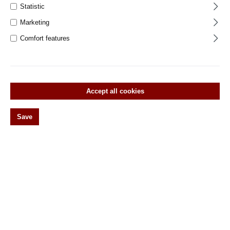
Statistic
Handlaufhalter und Geländer-Zubehör
Marketing
Wandhaken / Garderobenhaken
Comfort features
Lampen
Türklingeln
Türstopper
Accept all cookies
Lichtschalter & Steckdosen
Möbelgriffe
Save
Sanitär & Heizung
Torfeststeller
Vordächer
Historische Dachfenster
Glasscheiben
Deko Fliesen